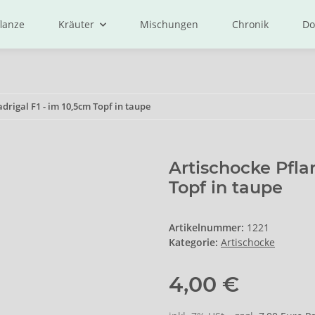
lanze
Kräuter
Mischungen
Chronik
Do
drigal F1 - im 10,5cm Topf in taupe
Artischocke Pfla
Topf in taupe
Artikelnummer:
1221
Kategorie:
Artischocke
4,00 €