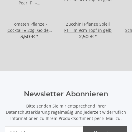
Tomaten Pflanze -
Zucchini Pflanze Soleil
Cocktail ± 20g- Golden
F1 - im 9cm Topf in gelb
Sch
Pearl F1 - im 10,5cm
3,50 €
*
2,50 €
*
Topf in lavendel
Newsletter Abonnieren
Bitte senden Sie mir entsprechend Ihrer
Datenschutzerklärung
regelmäßig und jederzeit widerruflich
Informationen zu Ihrem Produktsortiment per E-Mail zu.