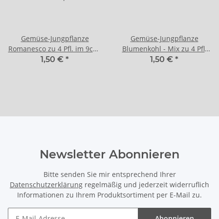
Gemüse-Jungpflanze
Gemüse-Jungpflanze
Romanesco zu 4 Pfl. im 9cm-
Blumenkohl - Mix zu 4 Pfl.
4-Ecktopf
im 9cm-4-Ecktopf
1,50 €
*
1,50 €
*
Newsletter Abonnieren
Bitte senden Sie mir entsprechend Ihrer
Datenschutzerklärung
regelmäßig und jederzeit widerruflich
Informationen zu Ihrem Produktsortiment per E-Mail zu.
Abonnieren