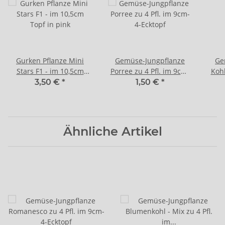
Gurken Pflanze Mini
Gemüse-Jungpflanze
Ge
Stars F1 - im 10,5cm
Porree zu 4 Pfl. im 9cm-
Koh
Topf in pink
4-Ecktopf
z
3,50 €
*
1,50 €
*
Ähnliche Artikel