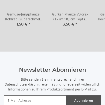
Gemüse-Jungpflanze
Gurken Pflanze Vigorex
Ge
Kohlrabi Superschmelz
F1 - im 10,5cm Topf in
Porr
zu 4 Pfl. im 9cm-4-
taupe
1,50 €
*
3,50 €
*
Ecktopf
Newsletter Abonnieren
Bitte senden Sie mir entsprechend Ihrer
Datenschutzerklärung
regelmäßig und jederzeit widerruflich
Informationen zu Ihrem Produktsortiment per E-Mail zu.
Abonnieren