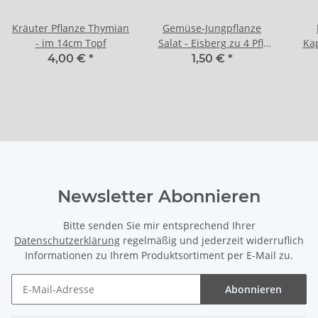
Kräuter Pflanze Thymian
Gemüse-Jungpflanze
- im 14cm Topf
Salat - Eisberg zu 4 Pfl.
Kap
im 9cm-4-Ecktopf
12
4,00 €
*
1,50 €
*
Newsletter Abonnieren
Bitte senden Sie mir entsprechend Ihrer
Datenschutzerklärung
regelmäßig und jederzeit widerruflich
Informationen zu Ihrem Produktsortiment per E-Mail zu.
Abonnieren