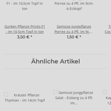
Gurken Pflanze Printo F1
Gemüse-Jungpflanze
T
- im 10,5cm Topf in ton
Porree zu 4 Pfl. im 9cm-
Coc
4-Ecktopf
Pe
3,50 €
*
1,50 €
*
Ähnliche Artikel