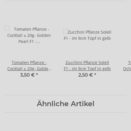
Tomaten Pflanze -
Zucchini Pflanze Soleil
T
Cocktail ± 20g- Golden
F1 - im 9cm Topf in gelb
Och
Pearl F1 - im 10,5cm
F1 
3,50 €
*
2,50 €
*
Topf in lavendel
Ähnliche Artikel