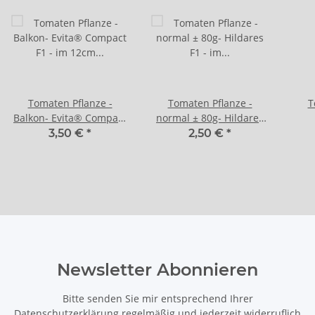
Tomaten Pflanze -
Tomaten Pflanze -
T
Balkon- Evita® Compact
normal ± 80g- Hildares
F1 - im 12cm Topf in
F1 - im 10,5cm Topf in
J
3,50 €
*
2,50 €
*
gelb
schwarz
10,5
Newsletter Abonnieren
Bitte senden Sie mir entsprechend Ihrer
Datenschutzerklärung
regelmäßig und jederzeit widerruflich