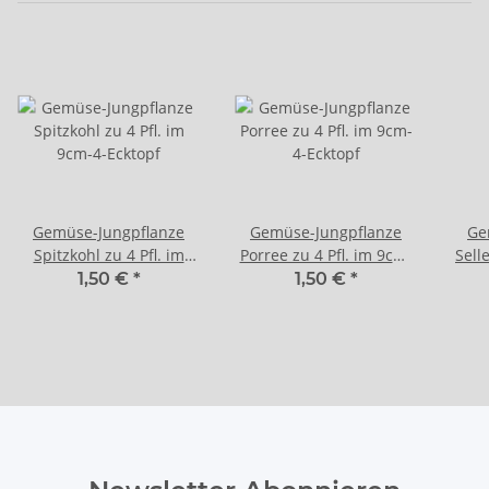
Gemüse-Jungpflanze
Gemüse-Jungpflanze
Ge
Spitzkohl zu 4 Pfl. im
Porree zu 4 Pfl. im 9cm-
Selle
9cm-4-Ecktopf
4-Ecktopf
i
1,50 €
*
1,50 €
*