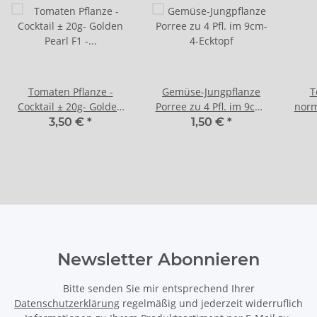
Tomaten Pflanze -
Gemüse-Jungpflanze
T
Cocktail ± 20g- Golden
Porree zu 4 Pfl. im 9cm-
norm
Pearl F1 - im 10,5cm
4-Ecktopf
F1
3,50 €
*
1,50 €
*
Topf in lavendel
Newsletter Abonnieren
Bitte senden Sie mir entsprechend Ihrer
Datenschutzerklärung
regelmäßig und jederzeit widerruflich