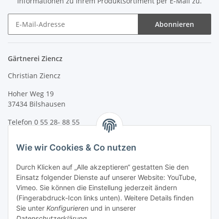
Informationen zu Ihrem Produktsortiment per E-Mail zu.
Abonnieren
Gärtnerei Ziencz
Christian Ziencz
Hoher Weg 19
37434 Bilshausen
Telefon 0 55 28- 88 55
email: info@ziencz.de
Wie wir Cookies & Co nutzen
Anfahrt
Durch Klicken auf „Alle akzeptieren“ gestatten Sie den
Zur Anfahrt mit Google Maps
Einsatz folgender Dienste auf unserer Website: YouTube,
Vimeo. Sie können die Einstellung jederzeit ändern
(Fingerabdruck-Icon links unten). Weitere Details finden
Sie unter
Konfigurieren
und in unserer
Datenschutzerklärung
.