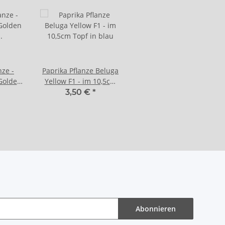
ze -
Paprika Pflanze Beluga
 Golden
Yellow F1 - im 10,5cm
10,5cm
Topf in blau
3,50 €
*
ndel
Abonnieren