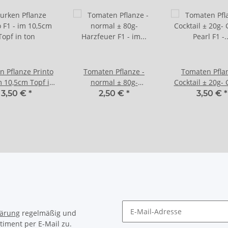
n Pflanze Printo
Tomaten Pflanze -
Tomaten Pflan
m 10,5cm Topf in
normal ± 80g-
Cocktail ± 20g-
ton
Harzfeuer F1 - im 12cm
Pearl F1 - im 
3,50 €
*
2,50 €
*
3,50 €
*
Topf in taupe
Topf in lave
lärung
regelmäßig und
timent per E-Mail zu.